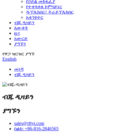
የኃይል መከፋፈያ
የተቀላቀለ ኮምባይነር
ዱፕሌክሰር፣ ትራይፕሌክሰር
አቴንዩተር
ብጁ ዲዛይን
እውቀት
ዜና
አውርድ
ያግኙን
የዋጋ ዝርዝር ያግኙ
English
መነሻ
ብጁ ዲዛይን
ብጁ ዲዛይን
ያግኙን
sales@rftyt.com
ስልክ: +86-816-2846565