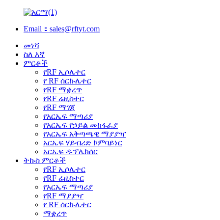
Email：sales@rftyt.com
መነሻ
ስለ እኛ
ምርቶች
የRF ኢሶሌተር
የ RF ሰርኩሌተር
የRF ማቋረጥ
የRF ሬዚስተር
የRF ማገጃ
የአርኤፍ ማጣሪያ
የአርኤፍ የኃይል መከፋፈያ
የአርኤፍ አቅጣጫዊ ማያያዣ
አርኤፍ ሃይብሪድ ኮምባይነር
አርኤፍ ዱፕሌክሰር
ትኩስ ምርቶች
የRF ኢሶሌተር
የRF ሬዚስተር
የአርኤፍ ማጣሪያ
የRF ማያያዣ
የ RF ሰርኩሌተር
ማቋረጥ