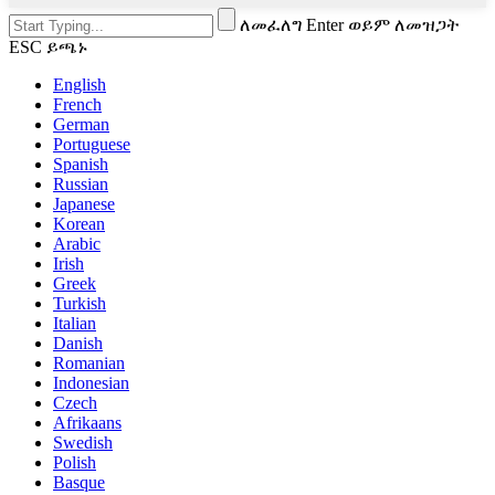
ለመፈለግ Enter ወይም ለመዝጋት
ESC ይጫኑ
English
French
German
Portuguese
Spanish
Russian
Japanese
Korean
Arabic
Irish
Greek
Turkish
Italian
Danish
Romanian
Indonesian
Czech
Afrikaans
Swedish
Polish
Basque