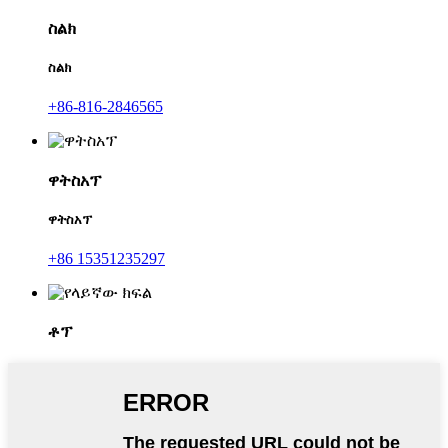
ስልክ
ስልክ
+86-816-2846565
ዋትስአፕ
ዋትስአፕ
+86 15351235297
ቶፕ