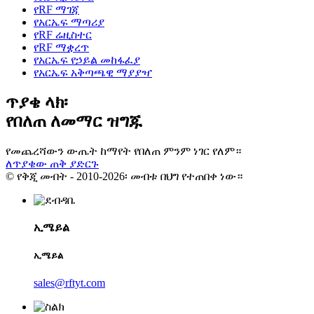
የRF ማገጃ
የአርኤፍ ማጣሪያ
የRF ሬዚስተር
የRF ማቋረጥ
የአርኤፍ የኃይል መከፋፈያ
የአርኤፍ አቅጣጫዊ ማያያዣ
ጥያቄ ላክ፡
የበለጠ ለመማር ዝግጁ
የመጨረሻውን ውጤት ከማየት የበለጠ ምንም ነገር የለም።
ለጥያቄው ጠቅ ያድርጉ
© የቅጂ መብት - 2010-2026፡ መብቱ በህግ የተጠበቀ ነው።
ኢሜይል
ኢሜይል
sales@rftyt.com