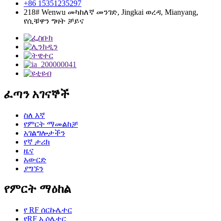
+86 15351235297
218# Wenwu መካከለኛ መንገድ, Jingkai ወረዳ, Mianyang,
የሲቹዋን ግዛት ቻይና
ፈጣን አገናኞች
ስለ እኛ
የምርት ማመልከቻ
አገልግሎታችን
የኛ ታሪክ
ዜና
አውርድ
ያግኙን
የምርት ማዕከል
የ RF ሰርኩሌተር
የRF ኢሶሌተር