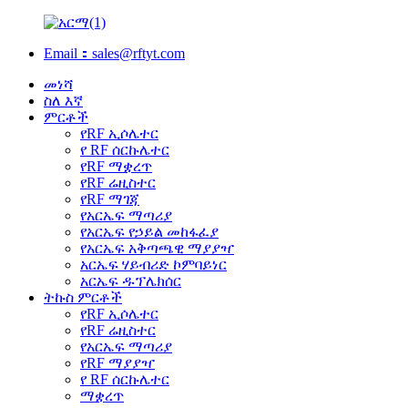
Email：sales@rftyt.com
መነሻ
ስለ እኛ
ምርቶች
የRF ኢሶሌተር
የ RF ሰርኩሌተር
የRF ማቋረጥ
የRF ሬዚስተር
የRF ማገጃ
የአርኤፍ ማጣሪያ
የአርኤፍ የኃይል መከፋፈያ
የአርኤፍ አቅጣጫዊ ማያያዣ
አርኤፍ ሃይብሪድ ኮምባይነር
አርኤፍ ዱፕሌክሰር
ትኩስ ምርቶች
የRF ኢሶሌተር
የRF ሬዚስተር
የአርኤፍ ማጣሪያ
የRF ማያያዣ
የ RF ሰርኩሌተር
ማቋረጥ