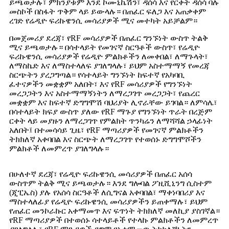
ይጫወታሉ፣ ምክንያቱም እንደ ኮሙኒኬሽን፣ ዳሰሳ እና የርቀት ዳሰሳ ባሉ
መስኮች በስፋት ጥቅም ላይ ይውላሉ። በጠፈር ፍለጋ እና አጠቃቀም
ረገድ የሬዲዮ ፍሪኩዌንሲ መሳሪያዎች ሚና መተካት አይቻልም።
በመጀመሪያ ደረጃ፣ የRF መሳሪያዎች በጠፈር ግንኙነት ውስጥ ትልቅ
ሚና ይጫወታሉ። በሳተላይት የመገናኛ ስርዓቶች ውስጥ፣ የሬዲዮ
ፍሪኩዌንሲ መሳሪያዎች የሬዲዮ ምልክቶችን ለመቀበል፣ ለማጉላት፣
ለማስኬድ እና ለማስተላለፍ ያገለግላሉ፣ ይህም አስተማማኝ የመረጃ
ስርጭትን ያረጋግጣል። የሳተላይት ግንኙነት ከፍተኛ የአካባቢ
ፈተናዎችን መቋቋም አለበት፣ እና የRF መሳሪያዎች የግንኙነት
መረጋጋትን እና አስተማማኝነትን ለማረጋገጥ መረጋጋት፣ የጨረር
መቋቋም እና ከፍተኛ ድግግሞሽ ባህሪያት ሊኖራቸው ይገባል። ለምሳሌ፣
በሳተላይት ክፍያ ውስጥ ያለው የRF ማጉያ የግንኙነት ጥራት በረጅም
ርቀት ላይ መያዙን ለማረጋገጥ የምልክት ጥንካሬን ለማሻሻል ኃላፊነት
አለበት፤ በተመሳሳይ ጊዜ፣ የRF ማጣሪያዎች የመገናኛ ምልክቶችን
ትክክለኛ አቀባበል እና ስርጭት ለማረጋገጥ የተወሰኑ ድግግሞሾችን
ምልክቶች ለመምረጥ ያገለግላሉ።
በሁለተኛ ደረጃ፣ የሬዲዮ ፍሪኩዌንሲ መሳሪያዎች በጠፈር አሰሳ
ውስጥም ትልቅ ሚና ይጫወታሉ። እንደ ግሎባል ፖዚሺኒንግ ሲስተም
(ጂፒኤስ) ያሉ የአሰሳ ስርዓቶች ለሲግናል አቀባበል፣ ማቀነባበሪያ እና
ማስተላለፊያ የሬዲዮ ፍሪኩዌንሲ መሳሪያዎችን ይጠቀማሉ፣ ይህም
የጠፈር መንኮራኩር አቀማመጥ እና ፍጥነት ትክክለኛ መለኪያ ያስገኛል።
የRF ማጣሪያዎች በተወሰኑ ሳተላይቶች የተላኩ ምልክቶችን ለመምረጥ