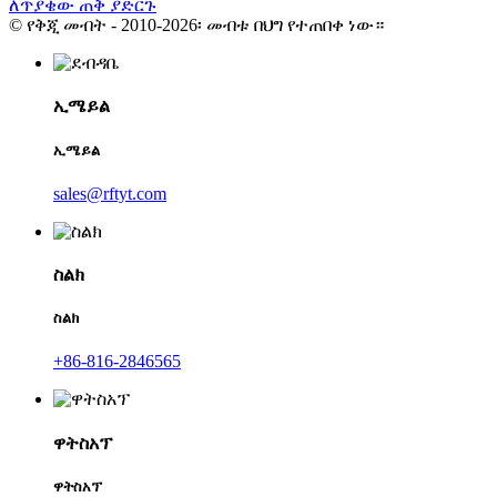
ለጥያቄው ጠቅ ያድርጉ
© የቅጂ መብት - 2010-2026፡ መብቱ በህግ የተጠበቀ ነው።
ኢሜይል
ኢሜይል
sales@rftyt.com
ስልክ
ስልክ
+86-816-2846565
ዋትስአፕ
ዋትስአፕ