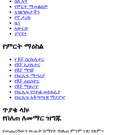
ስለ እኛ
የምርት ማመልከቻ
አገልግሎታችን
የኛ ታሪክ
ዜና
አውርድ
ያግኙን
የምርት ማዕከል
የ RF ሰርኩሌተር
የRF ኢሶሌተር
የRF ማገጃ
የአርኤፍ ማጣሪያ
የRF ሬዚስተር
የRF ማቋረጥ
የአርኤፍ የኃይል መከፋፈያ
የአርኤፍ አቅጣጫዊ ማያያዣ
ጥያቄ ላክ፡
የበለጠ ለመማር ዝግጁ
የመጨረሻውን ውጤት ከማየት የበለጠ ምንም ነገር የለም።