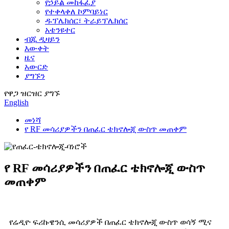
የኃይል መከፋፈያ
የተቀላቀለ ኮምባይነር
ዱፕሌክሰር፣ ትራይፕሌክሰር
አቴንዩተር
ብጁ ዲዛይን
እውቀት
ዜና
አውርድ
ያግኙን
የዋጋ ዝርዝር ያግኙ
English
መነሻ
የ RF መሳሪያዎችን በጠፈር ቴክኖሎጂ ውስጥ መጠቀም
የ RF መሳሪያዎችን በጠፈር ቴክኖሎጂ ውስጥ
መጠቀም
የሬዲዮ ፍሪኩዌንሲ መሳሪያዎች በጠፈር ቴክኖሎጂ ውስጥ ወሳኝ ሚና