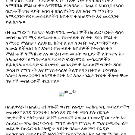
ያገለግላሉ፣ የRF ማጉያዎች ደግሞ የአቀማመጥ ትክክለኛነትን
ለማሻሻል ምልክቶችን ለማሻሻል ያገለግላሉ። በጠፈር አካባቢ፣ የአሰሳ
ስርዓቶች የሳተላይት አሰሳ ትክክለኛነትን እና አስተማማኝነትን
ለማረጋገጥ የRF መሳሪያዎችን ከፍተኛ ትክክለኛነት እና መረጋጋት
ይፈልጋሉ።
በተጨማሪም፣ የሬዲዮ ፍሪኩዌንሲ መሳሪያዎች በጠፈር የርቀት ዳሰሳ
ውስጥ ወሳኝ ሚና ይጫወታሉ። የሳተላይት የርቀት ዳሰሳ ምልከታ
ለምድር ምልከታ፣ ለአካባቢ ክትትል እና ለሀብት ፍለጋ ጥቅም ላይ
ሊውል ይችላል፣ እና እነዚህ የሳተላይት ክፍያዎች የተቀበሉትን
ምልክቶች ለማስኬድ እና ውሂብ ወደ መሬት ጣቢያዎች ለትንተና እና
ለአጠቃቀም ለማስተላለፍ የሬዲዮ ፍሪኩዌንሲ መሳሪያዎችን
ይፈልጋሉ። የሬዲዮ ፍሪኩዌንሲ መሳሪያዎች አፈጻጸም የርቀት ዳሰሳ
ውሂብን የማግኘት እና የማስተላለፍ ቅልጥፍናን በቀጥታ ይነካዋል፣
ስለዚህ ለመረጋጋት፣ ለስሜታዊነት እና ለፀረ-ጣልቃ ገብነት ችሎታቸው
ከፍተኛ መስፈርቶች ቀርበዋል።
በአጠቃላይ፣ በጠፈር ቴክኖሎጂ ውስጥ የሬዲዮ ፍሪኩዌንሲ መሳሪያዎችን
መጠቀም እንደ ግንኙነት፣ አሰሳ እና የርቀት ዳሰሳ ያሉ በርካታ
ገጽታዎችን ያካትታል፣ ይህም በመደበኛ አሠራር፣ በመረጃ ስርጭት እና
የጠፈር መንኮራኩር የውሂብ ማግኛ ውስጥ የማይተካ ሚና ይጫወታል።
ወደፊት የጠፈር ቴክኖሎጂ ቀጣይነት ባለው እድገት፣ የሬዲዮ
ፍሪኩዌንሲ መሳሪያዎች ፍላጎትም ይጨምራል፣ እና አፈፃፀማቸው እና