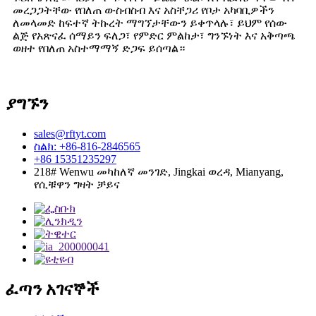
መረጋጋትቸው የበለጠ ውስብስብ እና አስቸጋሪ የቦታ አካባቢዎችን
ለመላመድ ከፍተኛ ትኩረት ማግኘታቸውን ይቀጥላሉ፣ ይህም የሰው
ልጅ የአጽናፈ ሰማይን ፍለጋ፣ የምድር ምልከታ፣ ግንኙነት እና አቅጣጫ
ወዘተ የበለጠ አስተማማኝ ድጋፍ ይሰጣል።
ያግኙን
sales@rftyt.com
ስልክ: +86-816-2846565
+86 15351235297
218# Wenwu መካከለኛ መንገድ, Jingkai ወረዳ, Mianyang,
የሲቹዋን ግዛት ቻይና
ፈጣን አገናኞች