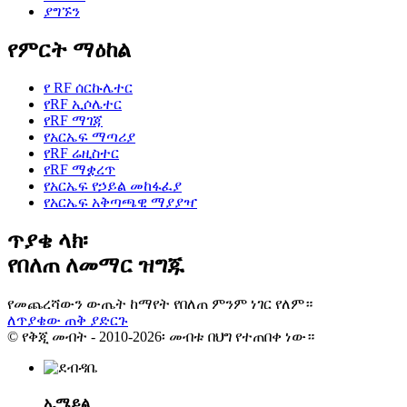
ያግኙን
የምርት ማዕከል
የ RF ሰርኩሌተር
የRF ኢሶሌተር
የRF ማገጃ
የአርኤፍ ማጣሪያ
የRF ሬዚስተር
የRF ማቋረጥ
የአርኤፍ የኃይል መከፋፈያ
የአርኤፍ አቅጣጫዊ ማያያዣ
ጥያቄ ላክ፡
የበለጠ ለመማር ዝግጁ
የመጨረሻውን ውጤት ከማየት የበለጠ ምንም ነገር የለም።
ለጥያቄው ጠቅ ያድርጉ
© የቅጂ መብት - 2010-2026፡ መብቱ በህግ የተጠበቀ ነው።
ኢሜይል