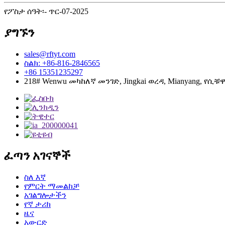
የፖስታ ሰዓት፡- ጥር-07-2025
ያግኙን
sales@rftyt.com
ስልክ: +86-816-2846565
+86 15351235297
218# Wenwu መካከለኛ መንገድ, Jingkai ወረዳ, Mianyang, የሲቹ
ፈጣን አገናኞች
ስለ እኛ
የምርት ማመልከቻ
አገልግሎታችን
የኛ ታሪክ
ዜና
አውርድ