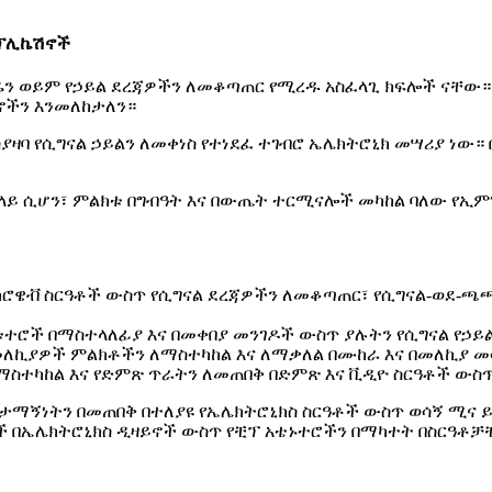
አፕሊኬሽኖች
ሬን ወይም የኃይል ደረጃዎችን ለመቆጣጠር የሚረዱ አስፈላጊ ክፍሎች ናቸው።
ኖችን እንመለከታለን።
 ሳያዛባ የሲግናል ኃይልን ለመቀነስ የተነደፈ ተገብሮ ኤሌክትሮኒክ መሣሪያ ነው
ይ ሲሆን፣ ምልክቱ በግብዓት እና በውጤት ተርሚናሎች መካከል ባለው የኢምፔዳ
ማይክሮዌቭ ስርዓቶች ውስጥ የሲግናል ደረጃዎችን ለመቆጣጠር፣ የሲግናል-ወደ-
ተሮች በማስተላለፊያ እና በመቀበያ መንገዶች ውስጥ ያሉትን የሲግናል የኃይል
መለኪያዎች ምልክቶችን ለማስተካከል እና ለማቃለል በሙከራ እና በመለኪያ መ
ለማስተካከል እና የድምጽ ጥራትን ለመጠበቅ በድምጽ እና ቪዲዮ ስርዓቶች ውስ
 ታማኝነትን በመጠበቅ በተለያዩ የኤሌክትሮኒክስ ስርዓቶች ውስጥ ወሳኝ ሚና
ሶች በኤሌክትሮኒክስ ዲዛይኖች ውስጥ የቺፕ አቴኑተሮችን በማካተት በስርዓቶ