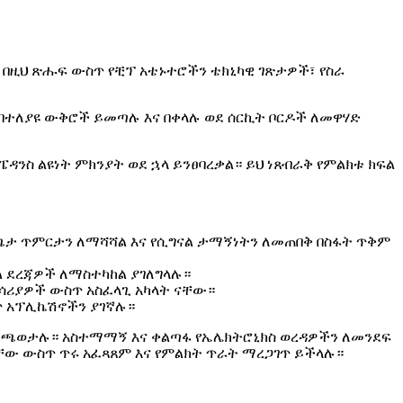
 በዚህ ጽሑፍ ውስጥ የቺፕ አቴኑተሮችን ቴክኒካዊ ገጽታዎች፣ የስራ
። በተለያዩ ውቅሮች ይመጣሉ እና በቀላሉ ወደ ሰርኪት ቦርዶች ለመዋሃድ
ንስ ልዩነት ምክንያት ወደ ኋላ ይንፀባረቃል። ይህ ነጸብራቅ የምልክቱ ክፍል
ጫጫታ ጥምርታን ለማሻሻል እና የሲግናል ታማኝነትን ለመጠበቅ በስፋት ጥቅም
 ደረጃዎች ለማስተካከል ያገለግላሉ።
ሳሪያዎች ውስጥ አስፈላጊ አካላት ናቸው።
ጥ አፕሊኬሽኖችን ያገኛሉ።
 ይጫወታሉ። አስተማማኝ እና ቀልጣፋ የኤሌክትሮኒክስ ወረዳዎችን ለመንደፍ
ቻቸው ውስጥ ጥሩ አፈጻጸም እና የምልክት ጥራት ማረጋገጥ ይችላሉ።