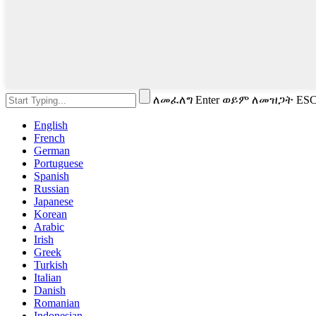
ለመፈለግ Enter ወይም ለመዝጋት ES
English
French
German
Portuguese
Spanish
Russian
Japanese
Korean
Arabic
Irish
Greek
Turkish
Italian
Danish
Romanian
Indonesian