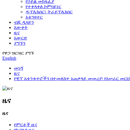
የኃይል መከፋፈያ
የተቀላቀለ ኮምባይነር
ዱፕሌክሰር፣ ትራይፕሌክሰር
አቴንዩተር
ብጁ ዲዛይን
እውቀት
ዜና
አውርድ
ያግኙን
የዋጋ ዝርዝር ያግኙ
English
መነሻ
ዜና
የቺፕ አቴንቱተሮችን በተመለከተ አጠቃላይ መመሪያ፡ የአሠራር መርህ
ዜና
ዜና
የምርቶች ዜና
የኩባንያ ዜና