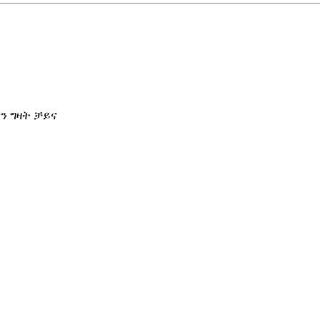
ዋን ግዛት ቻይና