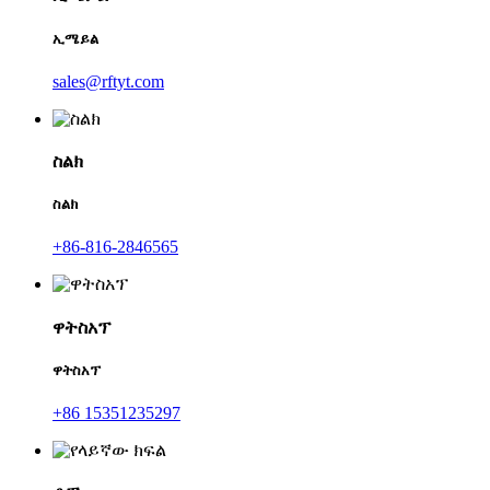
ኢሜይል
sales@rftyt.com
ስልክ
ስልክ
+86-816-2846565
ዋትስአፕ
ዋትስአፕ
+86 15351235297