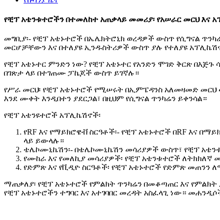
የቺፕ አቴንቱተሮችን በተመለከተ አጠቃላይ መመሪያ፡ የአሠራር መርህ እና 
መግቢያ፡- የቺፕ አቴኑተሮች በኤሌክትሮኒክ ወረዳዎች ውስጥ የሲግናል ጥንካ
መርሆቻቸውን እና በተለያዩ ኢንዱስትሪዎች ውስጥ ያሉ የተለያዩ አፕሊኬሽ
የቺፕ አቴኑተር ምንድን ነው? የቺፕ አቴኑተር የአንድን ሞገድ ቅርጽ በእጅጉ
በገጽታ ላይ በተገጠሙ ፓኬጆች ውስጥ ይገኛሉ።
የሥራ መርህ፡ የቺፕ አቴኑተሮች የሚሠሩት በኢምፔዳንስ አለመዛመድ መርህ ላ
እንደ ሙቀት እንዲበተን ያደርጋል፣ በዚህም የሲግናል ጥንካሬን ይቀንሳል።
የቺፕ አቴንዩተሮች አፕሊኬሽኖች፡
የRF እና የማይክሮዌቭ ስርዓቶች፡- የቺፕ አቴኑተሮች በRF እና በ
ላይ ይውላሉ።
ቴሌኮሙኒኬሽን፡- በቴሌኮሙኒኬሽን መሳሪያዎች ውስጥ፣ የቺፕ አቴንቱ
የሙከራ እና የመለኪያ መሳሪያዎች፡ የቺፕ አቴንቱተሮች ለትክክለኛ 
የድምጽ እና የቪዲዮ ስርዓቶች፡ የቺፕ አቴኑተሮች የድምጽ መጠንን 
ማጠቃለያ፡ የቺፕ አቴኑተሮች የምልክት ጥንካሬን በመቆጣጠር እና የምልክት
የቺፕ አቴኑተሮችን ተግባር እና አተገባበር መረዳት አስፈላጊ ነው። መሐንዲ