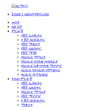
Email：sales@rftyt.com
መነሻ
ስለ እኛ
ምርቶች
የRF ኢሶሌተር
የ RF ሰርኩሌተር
የRF ማቋረጥ
የRF ሬዚስተር
የRF ማገጃ
የአርኤፍ ማጣሪያ
የአርኤፍ የኃይል መከፋፈያ
የአርኤፍ አቅጣጫዊ ማያያዣ
አርኤፍ ሃይብሪድ ኮምባይነር
አርኤፍ ዱፕሌክሰር
ትኩስ ምርቶች
የRF ኢሶሌተር
የRF ሬዚስተር
የአርኤፍ ማጣሪያ
የRF ማያያዣ
የ RF ሰርኩሌተር
ማቋረጥ