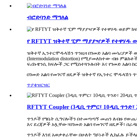
ብሮድባንድ ማግለል
የ RFTYT ዝቅተኛ ፒም ማያያዣዎች የተዋሃዱ ወ
ዝቅተኛ ኢንተርሞዱላሽን ጥንዚዛ በገመድ አልባ መሳሪያዎች ው
(Intermodulation distortion) የሚያመለክተው ብዙ
ፍሪኩዌንሲ ክፍሎች ጋር የሚስተጓጉሉበት እና የገመድ አልባ ስ
በገመድ አልባ የመገናኛ ዘዴዎች ዝቅተኛ የኢንተር ሞዱላሽን 
ጥያቄ
ዝርዝር
RFTYT Coupler (3ዲቢ ጥምር፣ 10ዲቢ ጥንድ፣
ጥንዶች የግቤት ሲግናሎችን በተመጣጣኝ መጠን ለብዙ የውጤት
እና ደረጃዎች አሏቸው።በገመድ አልባ የመገናኛ ዘዴዎች፣ በራ
ጥንዶች እንደ አወቃቀራቸው በሁለት ዓይነቶች ሊከፈሉ ይችላሉ-ማይ