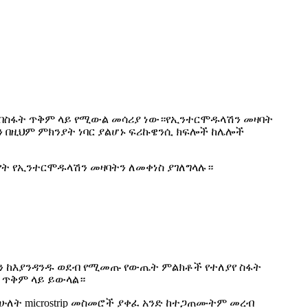
 በስፋት ጥቅም ላይ የሚውል መሳሪያ ነው።የኢንተርሞዱላሽን መዛባት
 ሲሆን በዚህም ምክንያት ነባር ያልሆኑ ፍሪኩዌንሲ ክፍሎች ከሌሎች
የት የኢንተርሞዱላሽን መዛባትን ለመቀነስ ያገለግላሉ።
ን ከእያንዳንዱ ወደብ የሚመጡ የውጤት ምልክቶች የተለያየ ስፋት
 ጥቅም ላይ ይውላል።
ት ሁለት microstrip መስመሮች ያቀፈ አንድ ከተጋጠሙትም መረብ