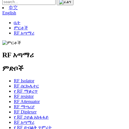
中文
English
ቤት
ምርቶች
RF አጣማሪ
RF አጣማሪ
ምድቦች
RF Isolator
RF ሰርኩሌተር
የ RF ማቋረጥ
RF resistor
RF Attenuator
RF ማጣሪያ
RF Diplexer
የ RF ኃይል አከፋፋይ
RF አጣማሪ
የ RF ድብልቅ ጥምረት