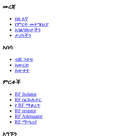
መረጃ
ስለ እኛ
የምርት መተግበሪያ
አገልግሎታችን
ታሪካችን
አሰሳ
ብጁ ንድፍ
አውርድ
እውቀት
ምርቶች
RF Isolator
RF ሰርኩሌተር
የ RF ማቋረጥ
RF resistor
RF Attenuator
RF ማጣሪያ
አግኙን