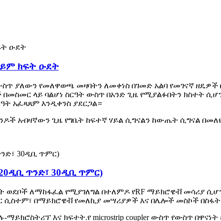
ይም ክፍት ዑደት
ስጥ ያለውን የመለዋወጫ መዛባትን ለመቀነስ በገመድ አልባ የመገናኛ ዘዴዎች
 ምልክቶች በመስመር ላይ ባልሆነ ስርዓት ውስጥ በአንድ ጊዜ የሚያልፉበትን ክስተት
ርዓት አፈጻጸም እንዲቀንስ ያደርጋል።
ጥንዶች አብዛኛውን ጊዜ የግቤት ከፍተኛ ሃይል ሲግናልን ከውጤት ሲግናል በመለ
 20ዲቢ ጥንድ፣ 30ዲቢ ጥምር)
 ወደቦች ለማከፋፈል የሚያገለግል በተለምዶ የRF ማይክሮዌቭ መሳሪያ ሲሆ
ዳር ሲስተም፣ በማይክሮዌቭ የመለኪያ መሣሪያዎች እና በሌሎች መስኮች በስፋት
ክሮስትሪፕ እና ክፍተት.የ microstrip coupler ውስጥ የውስጥ በዋናነ