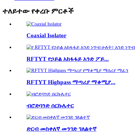
ተለይተው የቀረቡ ምርቶች
Coaxial Isolator
RFTYT የኃይል አከፋፋይ አንድ ፖይ...
RFTYT Highpass ማጣሪያ ማቆሚያ...
ብሮድባንድ ሰርኩሌተር
ድርብ መስቀለኛ መንገድ ገለልተኛ