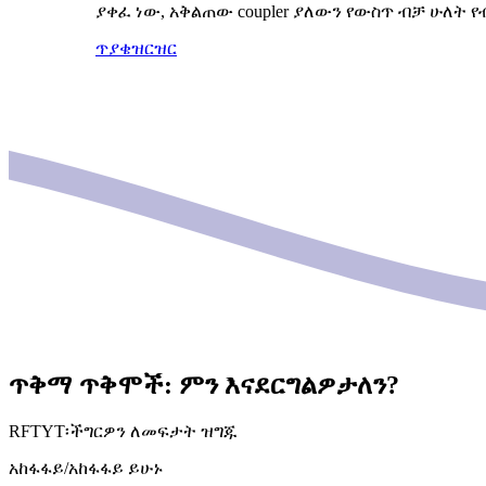
ያቀፈ ነው, አቅልጠው coupler ያለውን የውስጥ ብቻ ሁለት የ
ጥያቄ
ዝርዝር
ጥቅማ ጥቅሞች: ምን እናደርግልዎታለን?
RFTYT፡ችግርዎን ለመፍታት ዝግጁ
አከፋፋይ/አከፋፋይ ይሁኑ