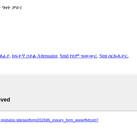
ን ግዛት ቻይና
ላለፊያ
,
ከፍተኛ ኃይል Attenuator
,
Smd የደም ዝውውር
,
Smt ሰርኩሌተር
,