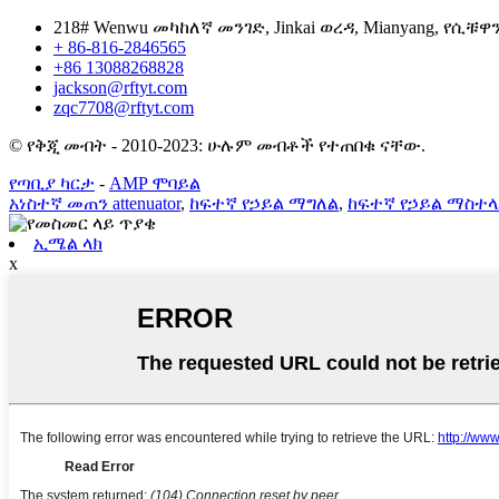
218# Wenwu መካከለኛ መንገድ, Jinkai ወረዳ, Mianyang, የሲቹዋ
+ 86-816-2846565
+86 13088268828
jackson@rftyt.com
zqc7708@rftyt.com
© የቅጂ መብት - 2010-2023: ሁሉም መብቶች የተጠበቁ ናቸው.
የጣቢያ ካርታ
-
AMP ሞባይል
አነስተኛ መጠን attenuator
,
ከፍተኛ የኃይል ማግለል
,
ከፍተኛ የኃይል ማስተ
ኢሜል ላክ
x