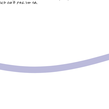
ብረት ሰቆች ያቀፈ ነው ሳለ.