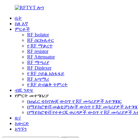
ቤት
ስለ እኛ
ምርቶች
RF Isolator
RF ሰርኩሌተር
የ RF ማቋረጥ
RF resistor
RF Attenuator
RF ማጣሪያ
RF Diplexer
የ RF ኃይል አከፋፋይ
RF አጣማሪ
የ RF ድብልቅ ጥምረት
ብጁ ንድፍ
የምርት መተግበሪያ
በጠፈር ቴክኖሎጂ ውስጥ የ RF መሳሪያዎች አተገባበር
በማይክሮዌቭ መልቲቻነሎች ውስጥ የ RF መሳሪያዎች አተገባ
በማይክሮዌቭ የተቀናጁ ወረዳዎች ውስጥ የ RF መሳሪያዎች አ
ዜና
አውርድ
አግኙን